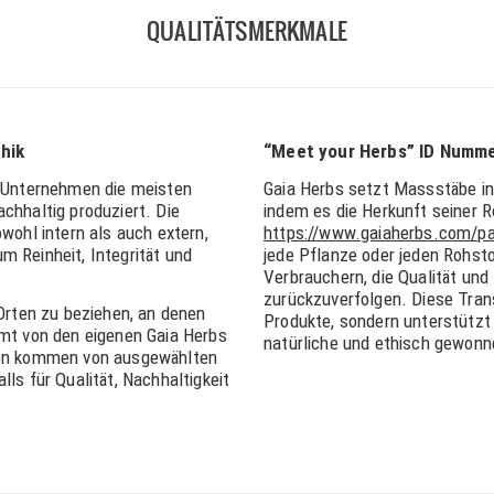
QUALITÄTSMERKMALE
hik
“Meet your Herbs” ID Numme
s Unternehmen die meisten
Gaia Herbs setzt Massstäbe in
chhaltig produziert. Die
indem es die Herkunft seiner R
wohl intern als auch extern,
https://www.gaiaherbs.com/p
m Reinheit, Integrität und
jede Pflanze oder jeden Rohstof
Verbrauchern, die Qualität und
zurückzuverfolgen. Diese Trans
 Orten zu beziehen, an denen
Produkte, sondern unterstützt
mmt von den eigenen Gaia Herbs
natürliche und ethisch gewonn
aten kommen von ausgewählten
ls für Qualität, Nachhaltigkeit