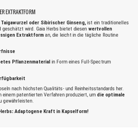
GER EXTRAKTFORM
s
Taigawurzel oder Sibirischer Ginseng,
ist ein traditionelles
d geschätzt wird. Gaia Herbs bietet diesen
wertvollen
üssigen Extraktform
an, die leicht in die tägliche Routine
rfnisse
tes Pflanzenmaterial
in Form eines Full-Spectrum
rfügbarkeit
apseln nach höchsten Qualitäts- und Reinheitsstandards her.
in einem patentierten Verfahren produziert, um
die optimale
u gewährleisten.
Herbs: Adaptogene Kraft in Kapselform!