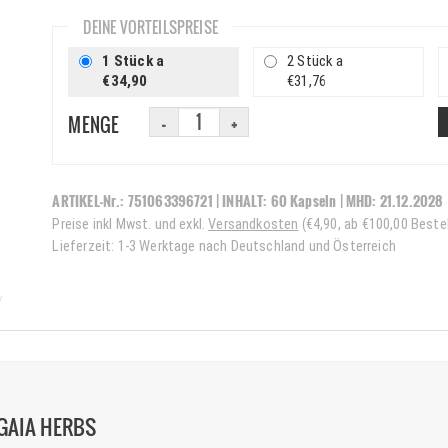
DEINE VORTEILSPREISE
1 Stück a
2 Stück a
€34,90
€31,76
MENGE
ARTIKEL-Nr.:
751063396721
| INHALT:
60 Kapseln
|
MHD:
21.12.2028
Preise inkl Mwst. und exkl.
Versandkosten
(€4,90, ab €100,00 Beste
Lieferzeit: 1-3 Werktage nach Deutschland und Österreich
GAIA HERBS