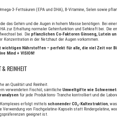
e Omega-3-Fettsäuren (EPA und DHA), B-Vitamine, Selen sowie pfla
,
die das Gehirn und die Augen in hohem Masse benötigen. Bei ein
DHA zur Erhaltung normaler Gehirnfunktion und Sehkraft bei. Die 
fwechsel bei. Die
pflanzlichen Co-Faktoren Ginseng, Lutein u
oher Konzentration in der Netzhaut der Augen vorkommen.
wichtigen Nährstoffen – perfekt für alle, die viel Zeit vor B
ive Mind + VISION!
 & REINHEIT
e an Qualität und Reinheit.
em verwendeten Fischöl, sämtliche
Umweltgifte wie Schwermetal
oranalysen
für jede Produktions-Tranche kontrolliert und die Labo
 Komplexes erfolgt mittels
schonender CO₂-Kaltextraktion
, was
die Verwendung von Fischgelatine-Kapseln statt Rindergelatine, wod
spräferenzen geeignet ist.