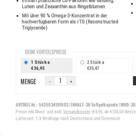
Enthält pflanzliche Co-Faktoren wie Ginseng,
Lutein und Zeaxanthin aus Ringelblumen
Mit über 90 % Omega-3-Konzentrat in der
hochverfügbaren Form als rTG (Reconstructed
Triglyceride)
DEINE VORTEILSPREISE
1 Stück a
2 Stück a
€36,95
€35,47
MENGE
ARTIKEL-Nr.:
5425034191602
| INHALT:
30 Softgelkapseln
|
MHD:
30
Preise inkl Mwst. und exkl.
Versandkosten
(€4,90, ab €100,00 Beste
Lieferzeit: 1-3 Werktage nach Deutschland und Österreich