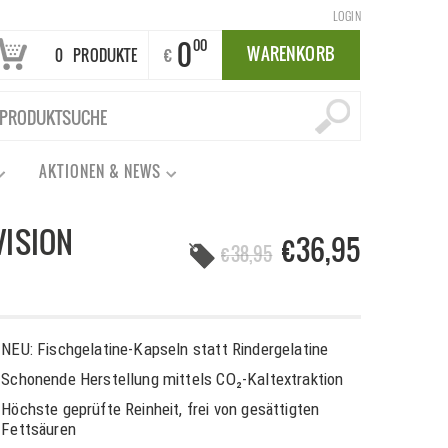
LOGIN
0
00
WARENKORB
€
0
PRODUKTE
AKTIONEN & NEWS
VISION
€36,95
€
38,95
NEU: Fischgelatine-Kapseln statt Rindergelatine
Schonende Herstellung mittels CO₂-Kaltextraktion
Höchste geprüfte Reinheit, frei von gesättigten
Fettsäuren