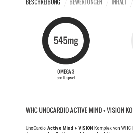
BESCHREIBUNG
BEWERTUNGEN
INHALT
545mg
OMEGA 3
pro Kapsel
WHC UNOCARDIO ACTIVE MIND + VISION K
UnoCardio
Active Mind + VISION
Komplex von WHC Nu