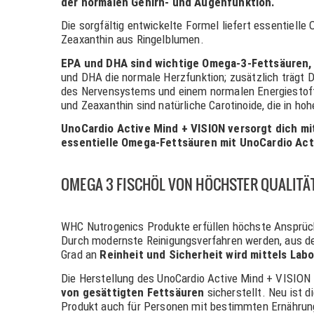
der normalen Gehirn- und Augenfunktion.
Die sorgfältig entwickelte Formel liefert essentiell
Zeaxanthin aus Ringelblumen.
EPA und DHA sind wichtige Omega-3-Fettsäuren
und DHA die normale Herzfunktion; zusätzlich trägt 
des Nervensystems und einem normalen Energiestof
und Zeaxanthin sind natürliche Carotinoide, die in h
UnoCardio Active Mind + VISION versorgt dich mit 
essentielle Omega-Fettsäuren mit UnoCardio Act
OMEGA 3 FISCHÖL VON HÖCHSTER QUALITÄT
WHC Nutrogenics Produkte erfüllen höchste Ansprüch
Durch modernste Reinigungsverfahren werden, aus d
Grad an
Reinheit und Sicherheit wird mittels Lab
Die Herstellung des UnoCardio Active Mind + VISION
von gesättigten Fettsäuren
sicherstellt. Neu ist 
Produkt auch für Personen mit bestimmten Ernährung