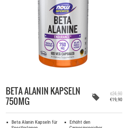
BETA ALANIN KAPSELN
€24,90
750MG
€19,90
Beta Alanin Kapseln für
Erhöht den
SportlerInnen
Carnosinspeicher