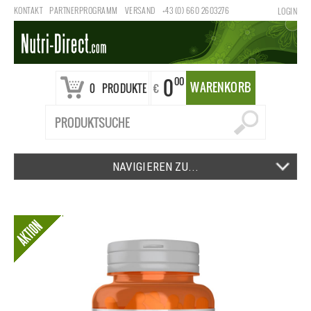
KONTAKT
PARTNERPROGRAMM
VERSAND
+43 (0) 660 2603276
LOGIN
0
00
WARENKORB
€
0
PRODUKTE
NAVIGIEREN ZU...