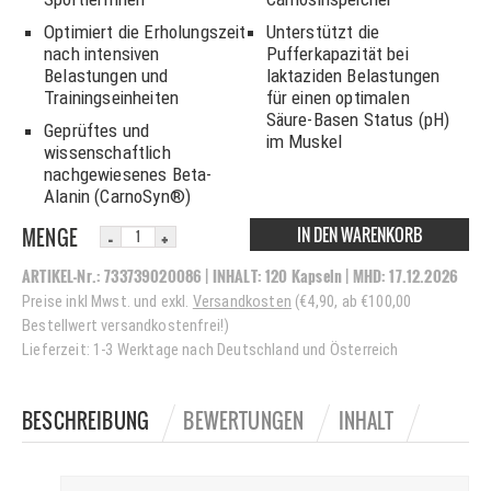
Optimiert die Erholungszeit
Unterstützt die
nach intensiven
Pufferkapazität bei
Belastungen und
laktaziden Belastungen
Trainingseinheiten
für einen optimalen
Säure-Basen Status (pH)
Geprüftes und
im Muskel
wissenschaftlich
nachgewiesenes Beta-
Alanin (CarnoSyn®)
IN DEN WARENKORB
MENGE
ARTIKEL-Nr.:
733739020086
| INHALT:
120 Kapseln
|
MHD:
17.12.2026
Preise inkl Mwst. und exkl.
Versandkosten
(€4,90, ab €100,00
Bestellwert versandkostenfrei!)
Lieferzeit: 1-3 Werktage nach Deutschland und Österreich
BESCHREIBUNG
BEWERTUNGEN
INHALT