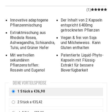
(1)
Bewertet
mit
5.00
Innovative adaptogene
Der Inhalt von 2 Kapseln
von 5
Pflanzenmischung
entspricht 6400mg
getrockneten Pflanzen
Extraktmischung aus
Rhodiola Rosea,
Vegan & frei von Soja
Ashwagandha, Schisandra,
und Milcheiweiss. Kann
Tulsi, und Grüner Hafer
Gluten enthalten
Mit wertvollen
Patentierte Liquid-Phyto-
sekundären
Kapseln mit Flüssig-
Pflanzenstoffen:
Extrakt für bessere
Rosavin und Eugenol
Bioverfügbarkeit
DEINE VORTEILSPREISE
1 Stück a €36,90
2 Stück a €35,42