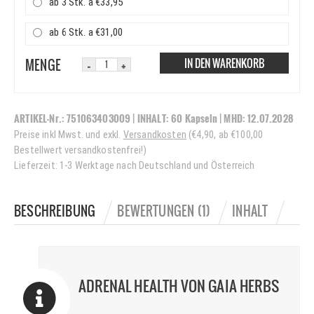
ab 3 Stk. a €33,95
ab 6 Stk. a €31,00
IN DEN WARENKORB
MENGE
ARTIKEL-Nr.:
751063403009
| INHALT:
60 Kapseln
|
MHD:
12.07.2028
Preise inkl Mwst. und exkl.
Versandkosten
(€4,90, ab €100,00
Bestellwert versandkostenfrei!)
Lieferzeit: 1-3 Werktage nach Deutschland und Österreich
BESCHREIBUNG
BEWERTUNGEN (1)
INHALT
ADRENAL HEALTH VON GAIA HERBS