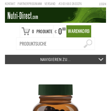
KONTAKT
PARTNERPROGRAMM
VERSAND
+43 (0) 660 2603276
LOGIN
0
00
WARENKORB
€
0
PRODUKTE
NAVIGIEREN ZU...