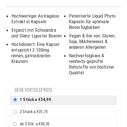
Hochwertiger Astragalus
Patentierte Liquid Phyto-
Extrakt in Kapseln
Kapseln für optimale
Bioverfügbarkeit
Ergänzt mit Schisandra
und Glanz-Liguster Beeren
Vegan & frei von: Gluten,
Soja, Milcheiweiss &
Hochdosiert: Eine Kapsel
anderen Allergenen
entspricht 2.100mg
reinen, getrockneten
Nachverfolgbare &
Kräutern
reinheits-geprüfte
Rohstoffe von höchster
Qualität
DEINE VORTEILSPREISE
1 Stück a €34,90
2 Stück a €31,76
ab 3 Stk. a €30,36