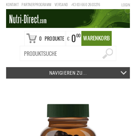
KONTAKT
PARTNERPROGRAMM
VERSAND
+43 (0) 660 2603276
LOGIN
0
00
WARENKORB
€
0
PRODUKTE
NAVIGIEREN ZU...