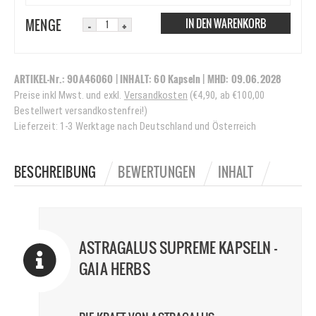
IN DEN WARENKORB
MENGE
ARTIKEL-Nr.:
90A46060
| INHALT:
60 Kapseln
|
MHD:
09.06.2028
Preise inkl Mwst. und exkl.
Versandkosten
(€4,90, ab €100,00
Bestellwert versandkostenfrei!)
Lieferzeit: 1-3 Werktage nach Deutschland und Österreich
BESCHREIBUNG
BEWERTUNGEN
INHALT
ASTRAGALUS SUPREME KAPSELN –
GAIA HERBS