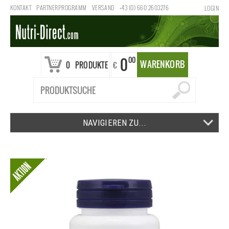
KONTAKT
PARTNERPROGRAMM
VERSAND
+43 (0) 660 2603276
LOGIN
0
00
WARENKORB
€
0
PRODUKTE
NAVIGIEREN ZU...