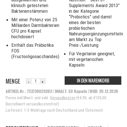
klinisch getesteten
Supplements Award 2013”
Bakterienstämmen
in der Kategorie
“Probiotics” und damit
Mit einer Potenz von 25
eines der besten
Milliarden Darmbakterien
probiotischen
CFU pro Kapsel:
Nahrungsergänzungsmitteln
hochdosiert
am Markt zu Top
Enthält das Präbiotika
Preis-/Leistung
FOS
Für Vegetarier geeignet,
(Fructooligosaccharides)
mit vegetarischen
Kapseln
IN DEN WARENKORB
MENGE
ARTIKEL-Nr.:
733739029263
| INHALT:
50 Kapseln
|
MHD:
20.12.2026
Preise inkl Mwst. und exkl.
Versandkosten
(€4,90, ab €100,00
Bestellwert versandkostenfrei!)
Lieferzeit: 1-3 Werktage nach Deutschland und Österreich