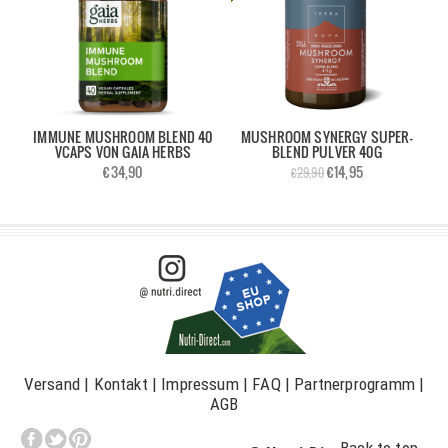
IMMUNE MUSHROOM BLEND 40
MUSHROOM SYNERGY SUPER-
VCAPS VON GAIA HERBS
BLEND PULVER 40G
€34,90
€14,95
€29,90
Versand
|
Kontakt
|
Impressum
|
FAQ
|
Partnerprogramm
|
AGB